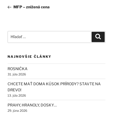
v
článok
MFP – znížená cena
článku
Hľadať:
Vyhľad
NAJNOVŠIE ČLÁNKY
ROSNIČKA
31. júla 2026
CHCETE MAŤ DOMA KÚSOK PRÍRODY? STAVTE NA
DREVO!
13. júla 2026
PRAHY, HRANOLY, DOSKY…
29. júna 2026