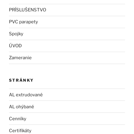
PRÍSLUŠENSTVO
PVC parapety
Spojky
ÚVOD
Zameranie
STRÁNKY
AL extrudované
AL ohýbané
Cenníky
Certifikáty