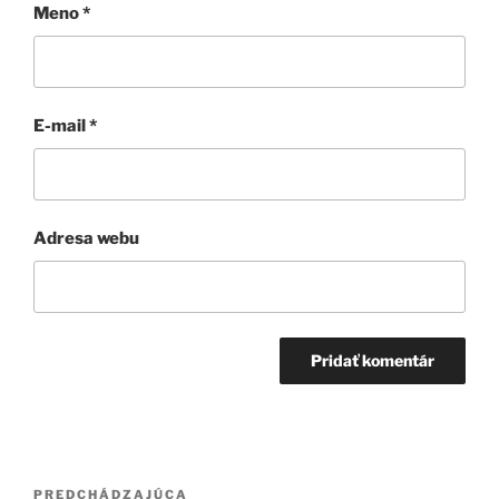
Meno
*
E-mail
*
Adresa webu
Navigácia
Predchádzajúci
PREDCHÁDZAJÚCA