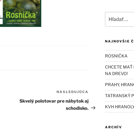
Hľadať:
NAJNOVŠIE 
ROSNIČKA
CHCETE MAŤ 
NA DREVO!
PRAHY, HRAN
NASLEDUJÚCA
Ďalší
TATRANSKÝ P
článok
Skvelý polotovar pre nábytok aj
KVH HRANOL
schodisko.
ARCHÍV