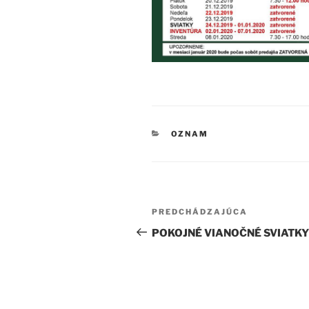
KATEGÓRIE
OZNAM
Navigácia
Predchádzajúci
PREDCHÁDZAJÚCA
v
článok
POKOJNÉ VIANOČNÉ SVIATKY
článku