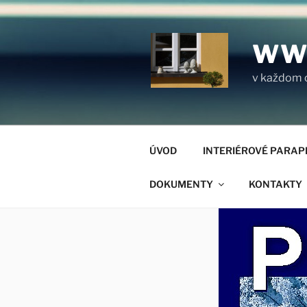
Prejsť
na
obsah
WW
v každom 
ÚVOD
INTERIÉROVÉ PARAP
DOKUMENTY
KONTAKTY