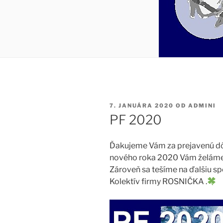
PUBLIKOVANÉ
7. JANUÁRA 2020
OD
ADMINI
PF 2020
Ďakujeme Vám za prejavenú dô
nového roka 2020 Vám želáme V
Zároveň sa tešíme na ďalšiu sp
Kolektív firmy ROSNIČKA .