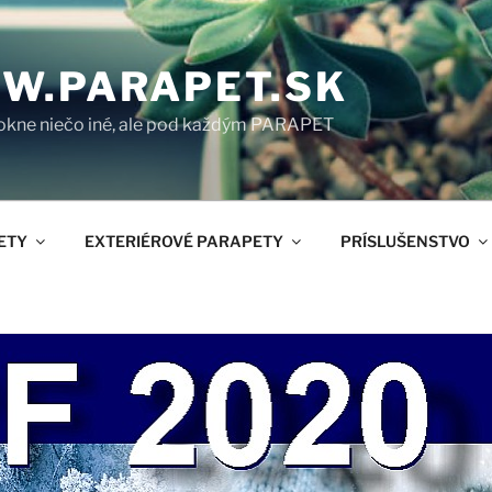
W.PARAPET.SK
okne niečo iné, ale pod každým PARAPET
ETY
EXTERIÉROVÉ PARAPETY
PRÍSLUŠENSTVO