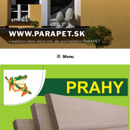
Prejsť
na
obsah
WWW.PARAPET.SK
v každom okne niečo iné, ale pod každým PARAPET
Menu