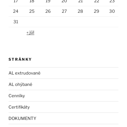
17
18
19
20
21
22
23
24
25
26
27
28
29
30
31
« júl
STRÁNKY
AL extrudované
AL ohýbané
Cenníky
Certifikáty
DOKUMENTY