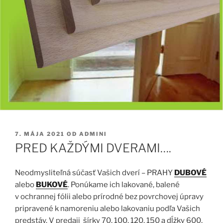
PUBLIKOVANÉ
7. MÁJA 2021
OD
ADMINI
PRED KAŽDÝMI DVERAMI….
Neodmysliteľná súčasť Vašich dverí – PRAHY
DUBOVÉ
alebo
BUKOVÉ
. Ponúkame ich lakované, balené
v ochrannej fólii alebo prírodné bez povrchovej úpravy
pripravené k namoreniu alebo lakovaniu podľa Vašich
predstáv. V predaji šírky 70, 100, 120, 150 a dĺžky 600,