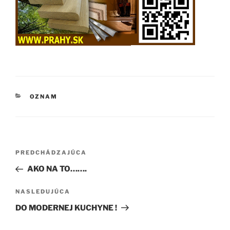
KATEGÓRIE
OZNAM
Navigácia
Predchádzajúci
PREDCHÁDZAJÚCA
v
článok
AKO NA TO…….
článku
Ďalší
NASLEDUJÚCA
článok
DO MODERNEJ KUCHYNE !