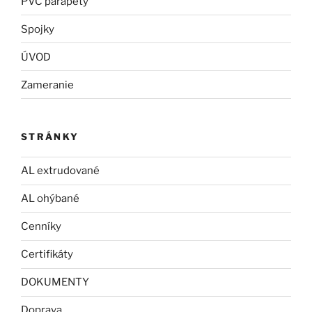
PVC parapety
Spojky
ÚVOD
Zameranie
STRÁNKY
AL extrudované
AL ohýbané
Cenníky
Certifikáty
DOKUMENTY
Doprava